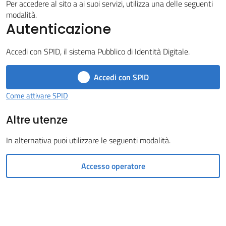
Per accedere al sito a ai suoi servizi, utilizza una delle seguenti
Castel
modalità.
Autenticazione
del
Rio
Accedi con SPID, il sistema Pubblico di Identità Digitale.
Accedi con SPID
Come attivare SPID
Servizi
Altre utenze
on-
line
In alternativa puoi utilizzare le seguenti modalità.
Tutti
Accesso operatore
gli
argomenti