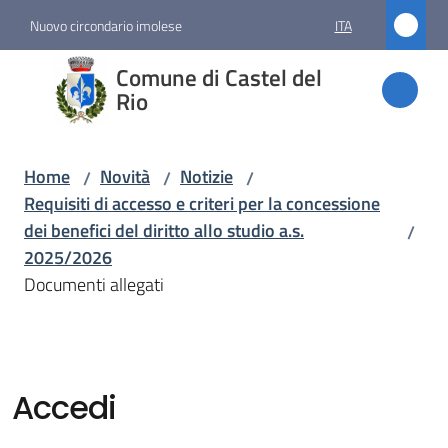
Vai al contenuto
Vai alla navigazione
Vai al footer
Nuovo circondario imolese
ITA
Comune
Comune di Castel del
di
Rio
Castel
del Rio
Home
Novità
Notizie
/
/
/
Requisiti di accesso e criteri per la concessione
dei benefici del diritto allo studio a.s.
/
Amministrazione
2025/2026
Documenti allegati
Novità
Menu selezionato
Servizi
Accedi
Vivere