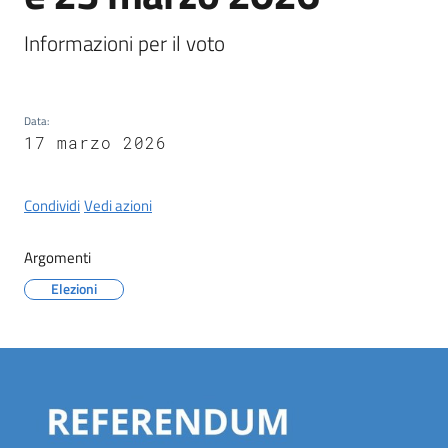
Castel
del
Informazioni per il voto
Rio
Data
:
17 marzo 2026
Servizi
Condividi
Vedi azioni
on-
line
Argomenti
Tutti
Elezioni
gli
argomenti