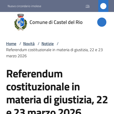
Vai al contenuto
Vai alla navigazione
Vai al footer
Nuovo circondario imolese
ITA
Comune
Comune di Castel del Rio
di
Castel
del Rio
Home
/
Novità
/
Notizie
/
Referendum costituzionale in materia di giustizia, 22 e 23
marzo 2026
Amministrazione
Referendum
Salta al contenuto
Novità
costituzionale in
Menu selezionato
materia di giustizia, 22
Servizi
e 23 marzo 2026
Vivere