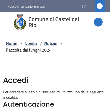
Vai al contenuto
Vai alla navigazione
Vai al footer
Nuovo circondario imolese
ITA
Comune
Comune di Castel del
di
Rio
Castel
del Rio
Home
Novità
Notizie
/
/
/
Raccolta dei funghi 2024
Amministrazione
Novità
Accedi
Menu selezionato
Per accedere al sito a ai suoi servizi, utilizza una delle seguenti
Servizi
modalità.
Autenticazione
Vivere