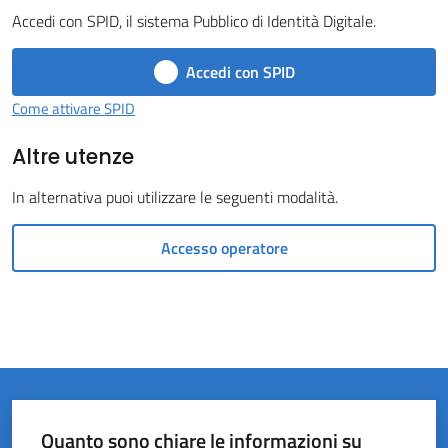
Accedi con SPID, il sistema Pubblico di Identità Digitale.
Castel
del
Accedi con SPID
Rio
Come attivare SPID
Altre utenze
In alternativa puoi utilizzare le seguenti modalità.
Servizi
on-
Accesso operatore
line
Tutti
gli
argomenti
Quanto sono chiare le informazioni su