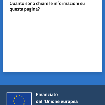
Castel
Quanto sono chiare le informazioni su
del
questa pagina?
Rio
Valuta da 1 a 5 stelle
Servizi
on-
line
Tutti
gli
argomenti