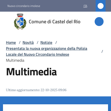
Vai al contenuto
Vai alla navigazione
Vai al footer
Nuovo circondario imolese
ITA
Comune
Comune di Castel del Rio
di
Castel
del Rio
Home
/
Novità
/
Notizie
/
Presentata la nuova organizzazione della Polizia
/
Locale del Nuovo Circondario Imolese
Multimedia
Amministrazione
Multimedia
Novità
Menu selezionato
Ultimo aggiornamento
:
22-10-2025 09:06
Servizi
Vivere