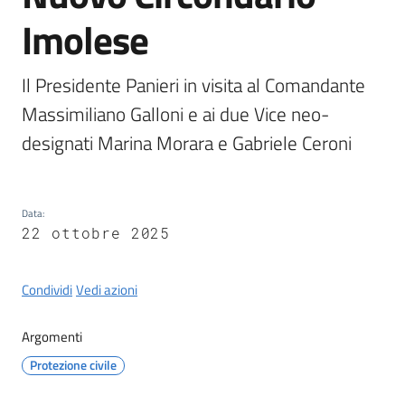
Castel
Imolese
del
Rio
Il Presidente Panieri in visita al Comandante 
Massimiliano Galloni e ai due Vice neo-
designati Marina Morara e Gabriele Ceroni
Servizi
on-
line
Data
:
22 ottobre 2025
Tutti
gli
Condividi
Vedi azioni
argomenti
Argomenti
Protezione civile