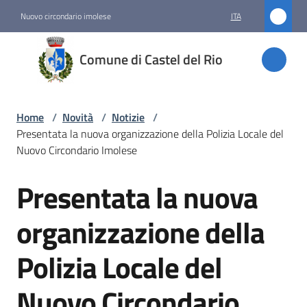
Vai al contenuto
Vai alla navigazione
Vai al footer
Nuovo circondario imolese
ITA
Comune
Comune di Castel del Rio
di
Castel
del Rio
Home
/
Novità
/
Notizie
/
Presentata la nuova organizzazione della Polizia Locale del
Nuovo Circondario Imolese
Amministrazione
Presentata la nuova
Salta al contenuto
Novità
organizzazione della
Menu selezionato
Polizia Locale del
Servizi
Nuovo Circondario
Vivere