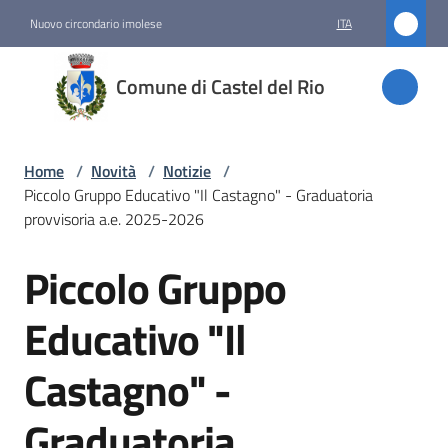
Vai al contenuto
Vai alla navigazione
Vai al footer
Nuovo circondario imolese
ITA
Comune
Comune di Castel del Rio
di
Castel
del Rio
Home
/
Novità
/
Notizie
/
Piccolo Gruppo Educativo "Il Castagno" - Graduatoria
provvisoria a.e. 2025-2026
Amministrazione
Piccolo Gruppo
Salta al contenuto
Novità
Educativo "Il
Menu selezionato
Castagno" -
Servizi
Graduatoria
Vivere