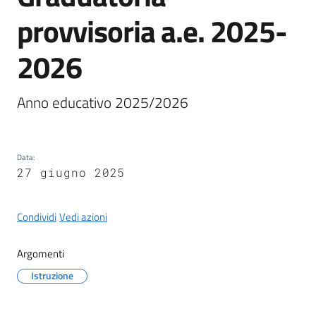
Castel
provvisoria a.e. 2025-
del
Rio
2026
Anno educativo 2025/2026
Servizi
on-
Data
:
line
27 giugno 2025
Tutti
Condividi
Vedi azioni
gli
argomenti
Argomenti
Istruzione