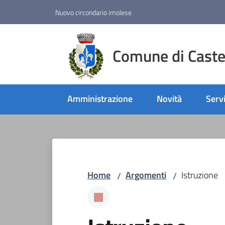
Vai al contenuto
Vai alla navigazione
Vai al footer
Nuovo circondario imolese
Comune di Castel
Amministrazione
Novità
Servi
Home
Argomenti
Istruzione
/
/