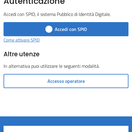
Autenticazione
Castel
Accedi con SPID, il sistema Pubblico di Identità Digitale.
del
Rio
Accedi con SPID
Come attivare SPID
Altre utenze
Servizi
In alternativa puoi utilizzare le seguenti modalità.
on-
line
Accesso operatore
Tutti
gli
argomenti