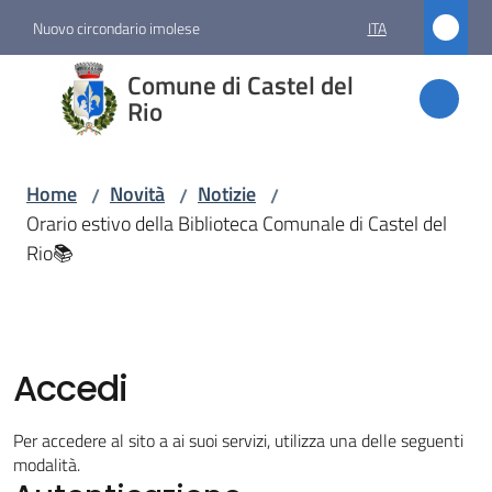
Vai al contenuto
Vai alla navigazione
Vai al footer
Nuovo circondario imolese
ITA
Comune
Comune di Castel del
di
Rio
Castel
del Rio
Home
Novità
Notizie
/
/
/
Orario estivo della Biblioteca Comunale di Castel del
Rio📚
Amministrazione
Novità
Menu selezionato
Accedi
Servizi
Per accedere al sito a ai suoi servizi, utilizza una delle seguenti
modalità.
Vivere