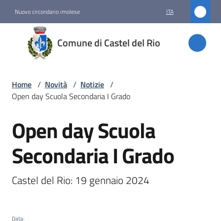
Vai al contenuto
Vai alla navigazione
Vai al footer
Nuovo circondario imolese
ITA
Comune
Comune di Castel del Rio
di
Castel
del Rio
Home
/
Novità
/
Notizie
/
Open day Scuola Secondaria I Grado
Open day Scuola
Amministrazione
Salta al contenuto
Secondaria I Grado
Novità
Menu selezionato
Castel del Rio: 19 gennaio 2024
Servizi
Vivere
Data
: