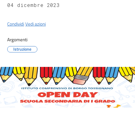
Castel
04 dicembre 2023
del
Rio
Condividi
Vedi azioni
Argomenti
Istruzione
Servizi
on-
line
Tutti
gli
argomenti