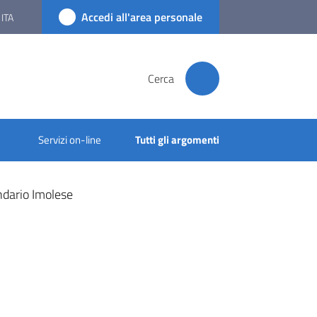
Accedi all'area personale
ITA
Cerca
Servizi on-line
Tutti gli argomenti
ndario Imolese