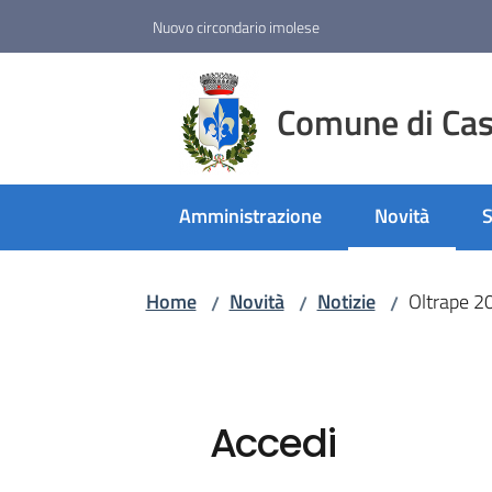
Vai al contenuto
Vai alla navigazione
Vai al footer
Nuovo circondario imolese
Comune di Cast
Amministrazione
Novità
S
Menu selezio
Home
Novità
Notizie
Oltrape 2
/
/
/
Accedi