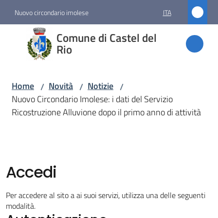
Vai al contenuto
Vai alla navigazione
Vai al footer
Nuovo circondario imolese
ITA
Comune
Comune di Castel del
di
Rio
Castel
del Rio
Home
Novità
Notizie
/
/
/
Nuovo Circondario Imolese: i dati del Servizio
Ricostruzione Alluvione dopo il primo anno di attività
Amministrazione
Novità
Menu selezionato
Accedi
Servizi
Per accedere al sito a ai suoi servizi, utilizza una delle seguenti
modalità.
Vivere