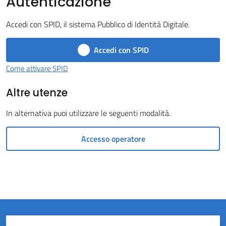
Autenticazione
Castel
Accedi con SPID, il sistema Pubblico di Identità Digitale.
del
Rio
Accedi con SPID
Come attivare SPID
Altre utenze
Servizi
In alternativa puoi utilizzare le seguenti modalità.
on-
line
Accesso operatore
Tutti
gli
argomenti