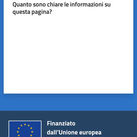
Castel
Quanto sono chiare le informazioni su
del
questa pagina?
Rio
Valuta da 1 a 5 stelle
Servizi
on-
line
Tutti
gli
argomenti