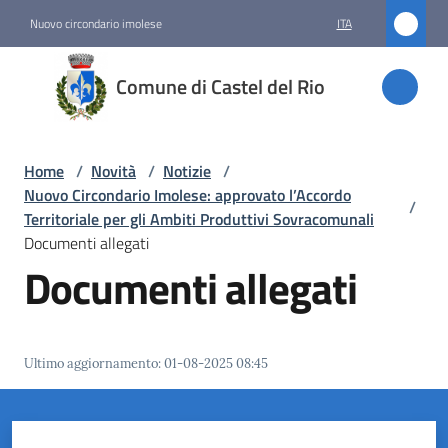
Vai al contenuto
Vai alla navigazione
Vai al footer
Nuovo circondario imolese
ITA
Comune
Comune di Castel del Rio
di
Castel
del Rio
Home
/
Novità
/
Notizie
/
Nuovo Circondario Imolese: approvato l’Accordo
/
Territoriale per gli Ambiti Produttivi Sovracomunali
Documenti allegati
Amministrazione
Documenti allegati
Novità
Menu selezionato
Ultimo aggiornamento
:
01-08-2025 08:45
Servizi
Vivere