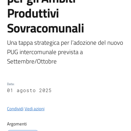
Castel
Produttivi
del
Rio
Sovracomunali
Una tappa strategica per l’adozione del nuovo 
PUG intercomunale prevista a 
Servizi
Settembre/Ottobre
on-
line
Tutti
Data
:
gli
01 agosto 2025
argomenti
Condividi
Vedi azioni
Argomenti