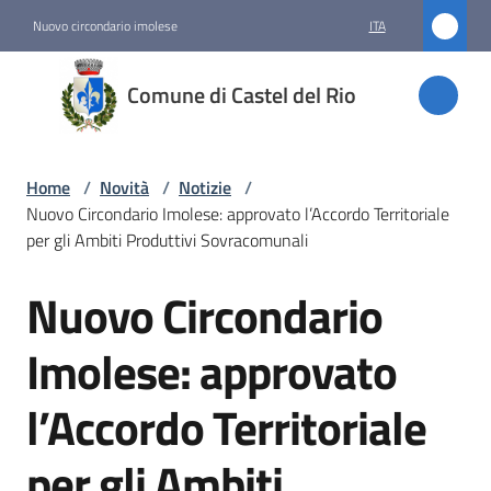
Vai al contenuto
Vai alla navigazione
Vai al footer
Nuovo circondario imolese
ITA
Comune
Comune di Castel del Rio
di
Castel
del Rio
Home
/
Novità
/
Notizie
/
Nuovo Circondario Imolese: approvato l’Accordo Territoriale
per gli Ambiti Produttivi Sovracomunali
Amministrazione
Nuovo Circondario
Salta al contenuto
Novità
Imolese: approvato
Menu selezionato
l’Accordo Territoriale
Servizi
per gli Ambiti
Vivere