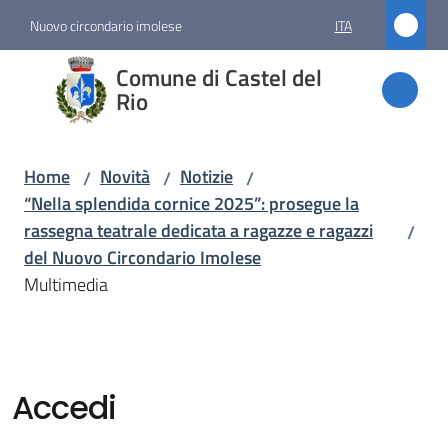
Vai al contenuto
Vai alla navigazione
Vai al footer
Nuovo circondario imolese
ITA
Comune
Comune di Castel del
di
Rio
Castel
del Rio
Home
Novità
Notizie
/
/
/
“Nella splendida cornice 2025”: prosegue la
rassegna teatrale dedicata a ragazze e ragazzi
/
Amministrazione
del Nuovo Circondario Imolese
Multimedia
Novità
Menu selezionato
Servizi
Accedi
Vivere