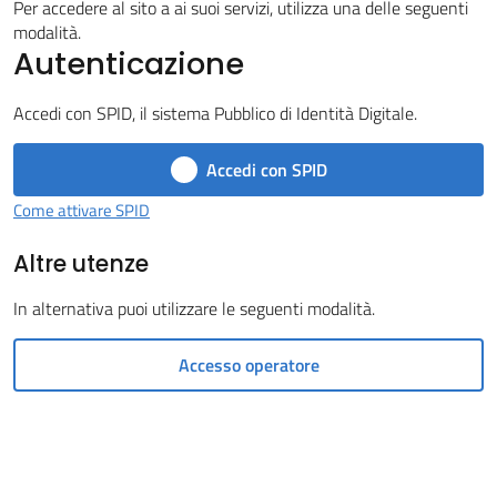
Per accedere al sito a ai suoi servizi, utilizza una delle seguenti
Castel
modalità.
Autenticazione
del
Rio
Accedi con SPID, il sistema Pubblico di Identità Digitale.
Accedi con SPID
Come attivare SPID
Servizi
Altre utenze
on-
line
In alternativa puoi utilizzare le seguenti modalità.
Tutti
Accesso operatore
gli
argomenti