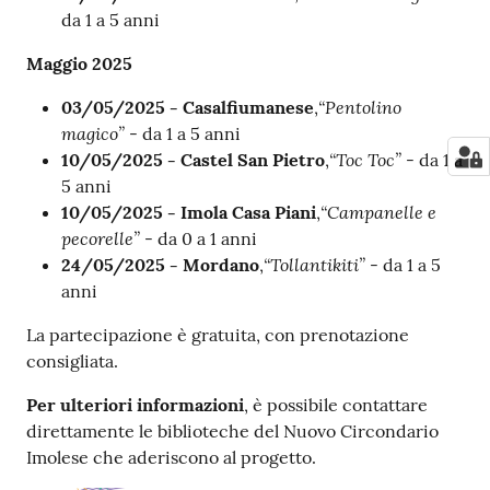
da 1 a 5 anni
Maggio 2025
“Pentolino
03/05/2025 - Casalfiumanese
,
magico”
- da 1 a 5 anni
“Toc Toc”
10/05/2025 - Castel San Pietro
,
- da 1 a
5 anni
“Campanelle e
10/05/2025 - Imola Casa Piani
,
pecorelle”
- da 0 a 1 anni
“Tollantikiti”
24/05/2025 - Mordano
,
- da 1 a 5
anni
La partecipazione è gratuita, con prenotazione
consigliata.
Per ulteriori informazioni
, è possibile contattare
direttamente le biblioteche del Nuovo Circondario
Imolese che aderiscono al progetto.