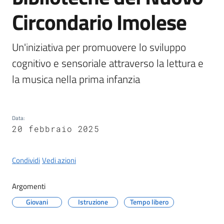
Castel
Circondario Imolese
del
Rio
Un'iniziativa per promuovere lo sviluppo 
cognitivo e sensoriale attraverso la lettura e 
la musica nella prima infanzia
Servizi
on-
line
Data
:
20 febbraio 2025
Tutti
gli
Condividi
Vedi azioni
argomenti
Argomenti
Giovani
Istruzione
Tempo libero