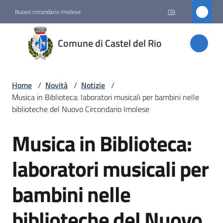
Vai al contenuto
Vai alla navigazione
Vai al footer
Nuovo circondario imolese
ITA
Comune
Comune di Castel del Rio
di
Castel
del Rio
Home
/
Novità
/
Notizie
/
Musica in Biblioteca: laboratori musicali per bambini nelle
biblioteche del Nuovo Circondario Imolese
Amministrazione
Musica in Biblioteca:
Salta al contenuto
Novità
laboratori musicali per
Menu selezionato
bambini nelle
Servizi
biblioteche del Nuovo
Vivere