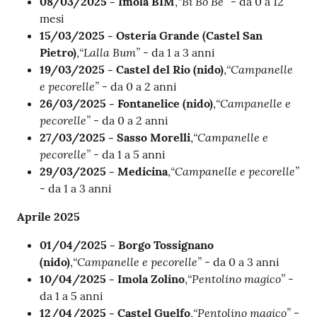
“Bi Bo Be”
08/03/2025 - Imola BIM
,
- da 0 a 12
mesi
15/03/2025 - Osteria Grande (Castel San
“Lalla Bum”
Pietro)
,
- da 1 a 3 anni
“Campanelle
19/03/2025 - Castel del Rio (nido)
,
e pecorelle”
- da 0 a 2 anni
“Campanelle e
26/03/2025 - Fontanelice (nido)
,
pecorelle”
- da 0 a 2 anni
“Campanelle e
27/03/2025 - Sasso Morelli
,
pecorelle”
- da 1 a 5 anni
“Campanelle e pecorelle”
29/03/2025 - Medicina
,
- da 1 a 3 anni
Aprile 2025
01/04/2025 - Borgo Tossignano
“Campanelle e pecorelle”
(nido)
,
- da 0 a 3 anni
“Pentolino magico”
10/04/2025 - Imola Zolino
,
-
da 1 a 5 anni
“Pentolino magico”
12/04/2025 - Castel Guelfo
,
-