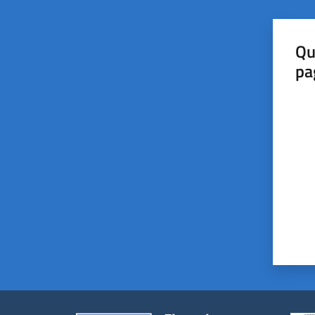
Qu
pa
Valut