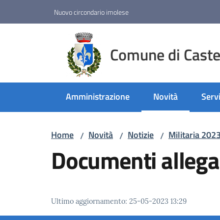
Vai al contenuto
Vai alla navigazione
Vai al footer
Nuovo circondario imolese
Comune di Castel
Amministrazione
Novità
Servi
Menu selezionato
Home
Novità
Notizie
Militaria 202
/
/
/
Documenti allega
Ultimo aggiornamento
:
25-05-2023 13:29