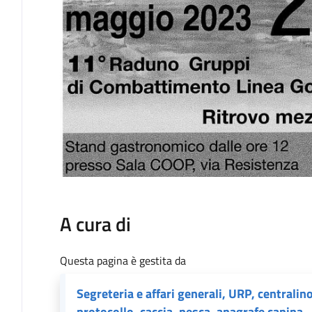
A cura di
Questa pagina è gestita da
Segreteria e affari generali, URP, centralino
protocollo, caccia, pesca, anagrafe canina