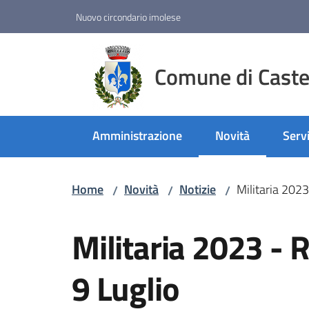
Vai al contenuto
Vai alla navigazione
Vai al footer
Nuovo circondario imolese
Comune di Castel
Amministrazione
Novità
Servi
Menu selezionato
Home
Novità
Notizie
Militaria 202
/
/
/
Salta al contenuto
Militaria 2023 - 
9 Luglio