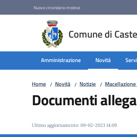
Vai al contenuto
Vai alla navigazione
Vai al footer
Nuovo circondario imolese
Comune di Castel
Amministrazione
Novità
Servi
Menu selezionato
Home
Novità
Notizie
Macellazione 
/
/
/
Documenti allega
Ultimo aggiornamento
:
09-02-2023 14:09