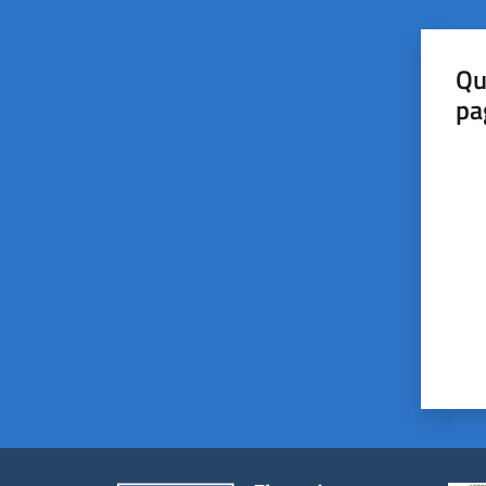
Qu
pa
Valut