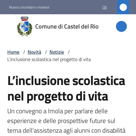
Vai al contenuto
Vai alla navigazione
Vai al footer
Nuovo circondario imolese
ITA
Comune
Comune di Castel del Rio
di
Castel
del Rio
Home
/
Novità
/
Notizie
/
L’inclusione scolastica nel progetto di vita
L’inclusione scolastica
Amministrazione
Salta al contenuto
nel progetto di vita
Novità
Menu selezionato
Un convegno a Imola per parlare delle 
Servizi
esperienze e delle prospettive future sul 
tema dell’assistenza agli alunni con disabilità 
Vivere