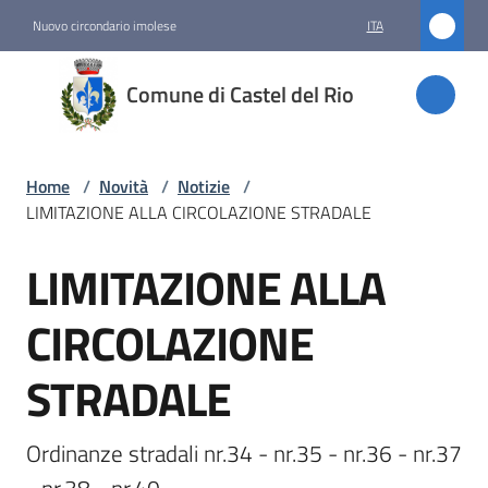
Vai al contenuto
Vai alla navigazione
Vai al footer
Nuovo circondario imolese
ITA
Comune
Comune di Castel del Rio
di
Castel
del Rio
Home
/
Novità
/
Notizie
/
LIMITAZIONE ALLA CIRCOLAZIONE STRADALE
LIMITAZIONE ALLA
Amministrazione
Salta al contenuto
CIRCOLAZIONE
Novità
Menu selezionato
STRADALE
Servizi
Ordinanze stradali nr.34 - nr.35 - nr.36 - nr.37 
Vivere