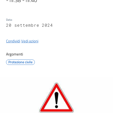
- nr.38 - nr.40
Castel
del
Rio
Data
:
20 settembre 2024
Condividi
Vedi azioni
Servizi
on-
Argomenti
line
Protezione civile
Tutti
gli
argomenti