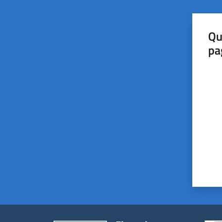
Qu
pa
Valut