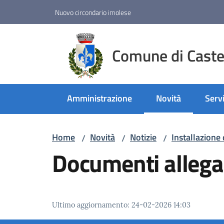
Vai al contenuto
Vai alla navigazione
Vai al footer
Nuovo circondario imolese
Comune di Castel
Amministrazione
Novità
Servi
Menu selezionato
Home
Novità
Notizie
Installazione 
/
/
/
Documenti allega
Ultimo aggiornamento
:
24-02-2026 14:03