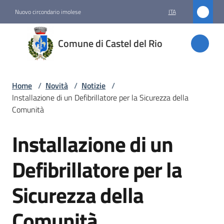
Vai al contenuto
Vai alla navigazione
Vai al footer
Nuovo circondario imolese
ITA
Comune
Comune di Castel del Rio
di
Castel
del Rio
Home
/
Novità
/
Notizie
/
Installazione di un Defibrillatore per la Sicurezza della
Comunità
Amministrazione
Installazione di un
Salta al contenuto
Novità
Defibrillatore per la
Menu selezionato
Sicurezza della
Servizi
Comunità
Vivere