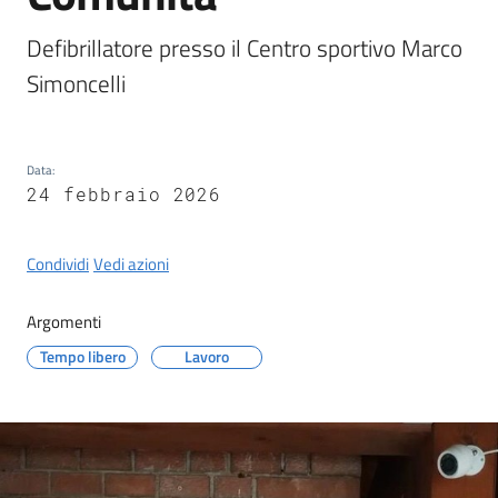
Castel
del
Defibrillatore presso il Centro sportivo Marco 
Rio
Simoncelli
Data
:
24 febbraio 2026
Servizi
on-
line
Condividi
Vedi azioni
Tutti
Argomenti
gli
Tempo libero
Lavoro
argomenti