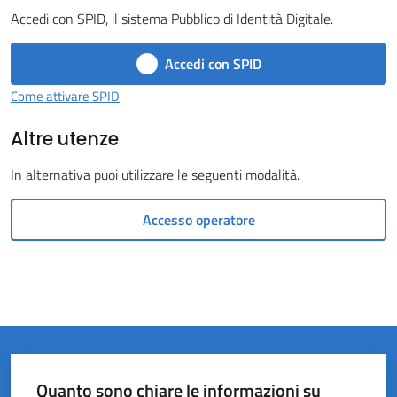
Accedi con SPID, il sistema Pubblico di Identità Digitale.
Castel
del
Accedi con SPID
Rio
Come attivare SPID
Altre utenze
In alternativa puoi utilizzare le seguenti modalità.
Servizi
on-
Accesso operatore
line
Tutti
gli
argomenti
Quanto sono chiare le informazioni su