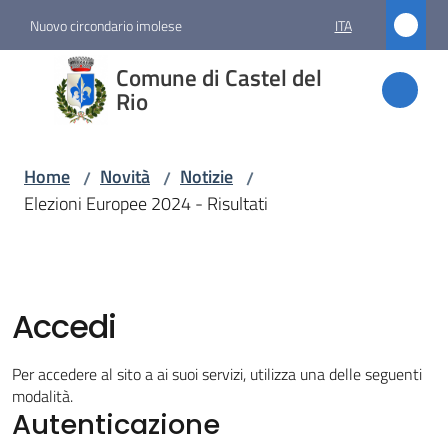
Vai al contenuto
Vai alla navigazione
Vai al footer
Nuovo circondario imolese
ITA
Comune
Comune di Castel del
di
Rio
Castel
del Rio
Home
Novità
Notizie
/
/
/
Elezioni Europee 2024 - Risultati
Amministrazione
Novità
Accedi
Menu selezionato
Per accedere al sito a ai suoi servizi, utilizza una delle seguenti
Servizi
modalità.
Autenticazione
Vivere