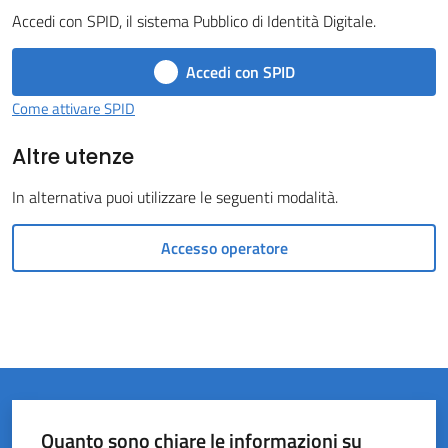
Accedi con SPID, il sistema Pubblico di Identità Digitale.
Castel
del
Accedi con SPID
Rio
Come attivare SPID
Altre utenze
In alternativa puoi utilizzare le seguenti modalità.
Servizi
on-
Accesso operatore
line
Tutti
gli
argomenti
Quanto sono chiare le informazioni su