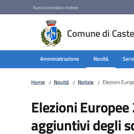
Vai al contenuto
Vai alla navigazione
Vai al footer
Nuovo circondario imolese
Comune di Castel
Amministrazione
Novità
Servi
Menu selezionato
Home
Novità
Notizie
Elezioni Europ
/
/
/
Salta al contenuto
Elezioni Europee 
aggiuntivi degli s