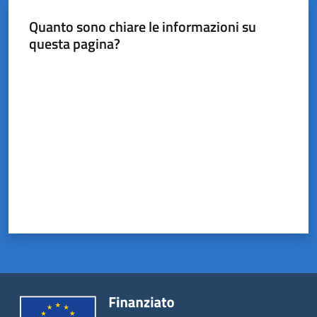
Castel
del
Quanto sono chiare le informazioni su
Rio
questa pagina?
Valuta da 1 a 5 stelle
Servizi
on-
line
Tutti
gli
argomenti