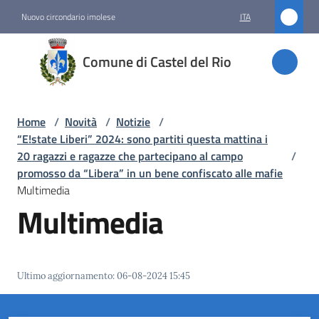
Vai al contenuto
Vai alla navigazione
Vai al footer
Nuovo circondario imolese
ITA
Comune
Comune di Castel del Rio
di
Castel
del Rio
Home
/
Novità
/
Notizie
/
“E!state Liberi” 2024: sono partiti questa mattina i
20 ragazzi e ragazze che partecipano al campo
/
promosso da “Libera” in un bene confiscato alle mafie
Amministrazione
Multimedia
Multimedia
Novità
Menu selezionato
Servizi
Ultimo aggiornamento
:
06-08-2024 15:45
Vivere