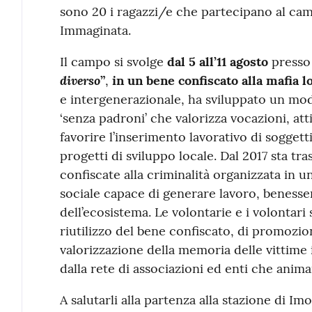
sono 20 i ragazzi/e che partecipano al cam
Immaginata.
Il campo si svolge
dal 5 all’11 agosto
presso
diverso
”
,
in un bene confiscato alla mafia l
e intergenerazionale, ha sviluppato un mod
‘senza padroni’ che valorizza vocazioni, att
favorire l’inserimento lavorativo di sogget
progetti di sviluppo locale. Dal 2017 sta tr
confiscate alla criminalità organizzata in u
sociale capace di generare lavoro, beness
dell’ecosistema. Le volontarie e i volontari 
riutilizzo del bene confiscato, di promozion
valorizzazione della memoria delle vittime 
dalla rete di associazioni ed enti che animan
A salutarli alla partenza alla stazione di Im