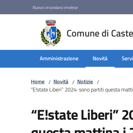
Vai al contenuto
Vai alla navigazione
Vai al footer
Nuovo circondario imolese
Comune di Castel
Amministrazione
Novità
Servi
Menu selezionato
Home
Novità
Notizie
/
/
/
“E!state Liberi” 2024: sono partiti questa mat
Salta al contenuto
“E!state Liberi” 2
questa mattina i 