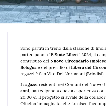
Contenuto
Sono partiti in treno dalla stazione di Imola
partecipano a
“E!State Liberi” 2024
, il ca
contributo del
Nuovo Circondario Imoles
Bologna
e del presidio di
Libera del Circo
ragazzi è San Vito Dei Normanni (Brindisi).
I ragazzi
residenti nei Comuni del Nuovo 
anni
, partecipano a questa esperienza con 
20,00 €. Il progetto si avvale della collabo
Officina Immaginata, che fornisce l’accom