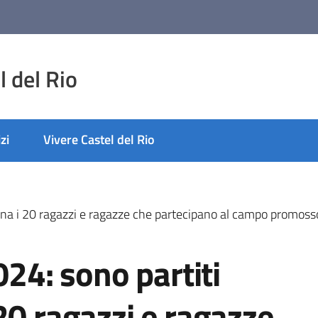
 del Rio
zi
Vivere Castel del Rio
tina i 20 ragazzi e ragazze che partecipano al campo promosso
024: sono partiti
20 ragazzi e ragazze