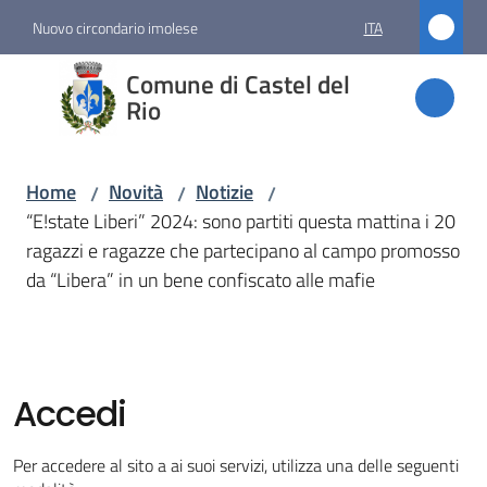
Vai al contenuto
Vai alla navigazione
Vai al footer
Nuovo circondario imolese
ITA
Comune
Comune di Castel del
di
Rio
Castel
del Rio
Home
Novità
Notizie
/
/
/
“E!state Liberi” 2024: sono partiti questa mattina i 20
ragazzi e ragazze che partecipano al campo promosso
Amministrazione
da “Libera” in un bene confiscato alle mafie
Novità
Menu selezionato
Accedi
Servizi
Per accedere al sito a ai suoi servizi, utilizza una delle seguenti
Vivere