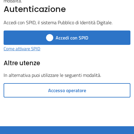
modalità.
Autenticazione
Castel
del
Accedi con SPID, il sistema Pubblico di Identità Digitale.
Rio
Accedi con SPID
Come attivare SPID
Altre utenze
Servizi
on-
In alternativa puoi utilizzare le seguenti modalità.
line
Accesso operatore
Tutti
gli
argomenti