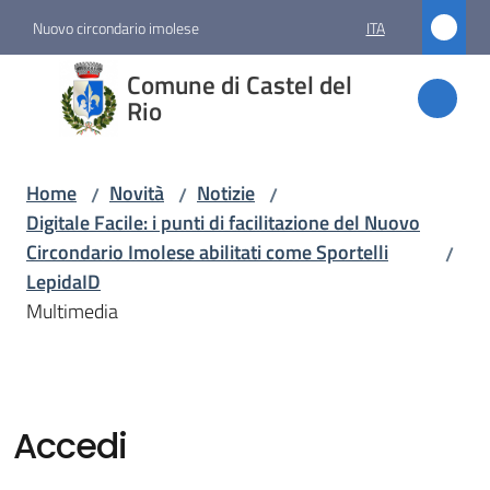
Vai al contenuto
Vai alla navigazione
Vai al footer
Nuovo circondario imolese
ITA
Comune
Comune di Castel del
di
Rio
Castel
del Rio
Home
Novità
Notizie
/
/
/
Digitale Facile: i punti di facilitazione del Nuovo
Circondario Imolese abilitati come Sportelli
/
Amministrazione
LepidaID
Multimedia
Novità
Menu selezionato
Servizi
Accedi
Vivere