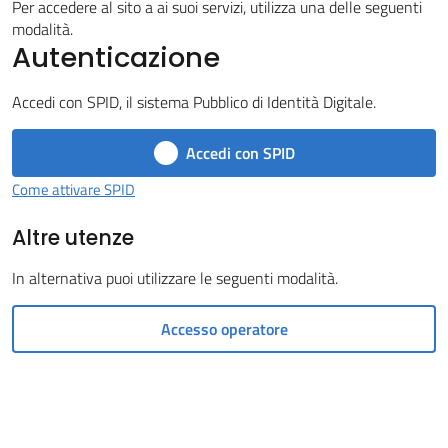
Per accedere al sito a ai suoi servizi, utilizza una delle seguenti
Castel
modalità.
Autenticazione
del
Rio
Accedi con SPID, il sistema Pubblico di Identità Digitale.
Accedi con SPID
Come attivare SPID
Servizi
Altre utenze
on-
line
In alternativa puoi utilizzare le seguenti modalità.
Tutti
Accesso operatore
gli
argomenti