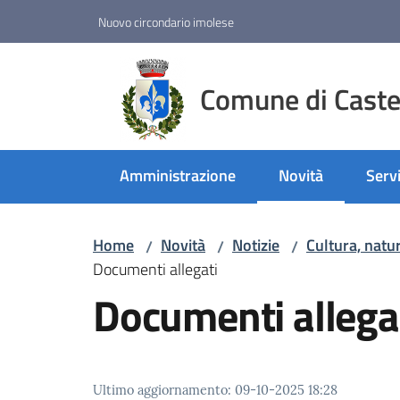
Vai al contenuto
Vai alla navigazione
Vai al footer
Nuovo circondario imolese
Comune di Castel
Amministrazione
Novità
Servi
Menu selezionato
Home
Novità
Notizie
Cultura, natu
/
/
/
Documenti allegati
Documenti allega
Ultimo aggiornamento
:
09-10-2025 18:28