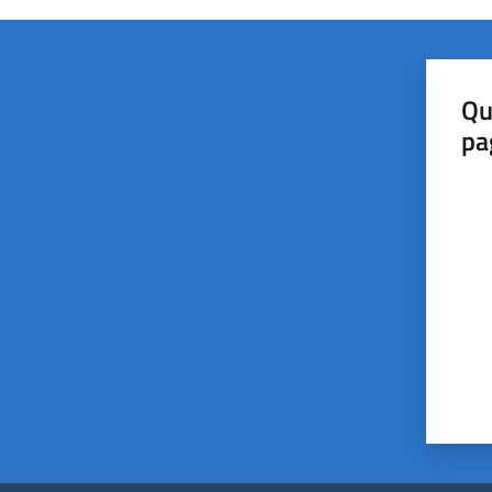
Qu
pa
Valut