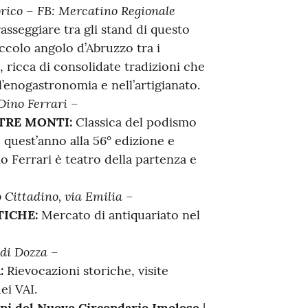
orico – FB: Mercatino Regionale
asseggiare tra gli stand di questo
colo angolo d’Abruzzo tra i
, ricca di consolidate tradizioni che
’enogastronomia e nell’artigianato.
Dino Ferrari –
 TRE MONTI:
Classica del podismo
 quest’anno alla 56° edizione e
 Ferrari è teatro della partenza e
 Cittadino, via Emilia –
ICHE:
Mercato di antiquariato nel
di Dozza –
:
Rievocazioni storiche, visite
ei VAI.
ni del Nuovo Circondario Imolese
|