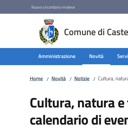
Vai al contenuto
Vai alla navigazione
Vai al footer
Nuovo circondario imolese
Comune di Castel
Amministrazione
Novità
Servi
Menu selezionato
Home
Novità
Notizie
Cultura, natur
/
/
/
Salta al contenuto
Cultura, natura e 
calendario di eve