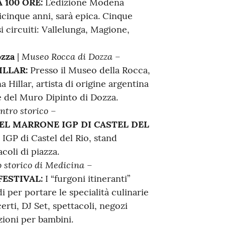
100 ORE:
L’edizione Modena
cinque anni, sarà epica. Cinque
 circuiti: Vallelunga, Magione,
Museo Rocca di Dozza –
ozza
|
ILLAR:
Presso il Museo della Rocca,
 Hillar, artista di origine argentina
e del Muro Dipinto di Dozza.
ntro storico –
EL MARRONE IGP DI CASTEL DEL
IGP di Castel del Rio, stand
coli di piazza.
 storico di Medicina –
FESTIVAL:
I “furgoni itineranti”
di per portare le specialità culinarie
erti, DJ Set, spettacoli, negozi
azioni per bambini.