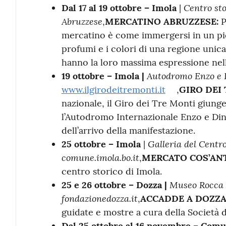
Centro st
Dal 17 al 19 ottobre – Imola
|
Abruzzese
,
MERCATINO ABRUZZESE:
P
mercatino è come immergersi in un pic
profumi e i colori di una regione unica
hanno la loro massima espressione nell
Autodromo Enzo e 
19 ottobre – Imola |
www.ilgirodeitremonti.it
,
GIRO DEI
nazionale, il Giro dei Tre Monti giunge
l’Autodromo Internazionale Enzo e Dino
dell’arrivo della manifestazione.
Galleria del Centro
25 ottobre – Imola
|
comune.imola.bo.it
,
MERCATO COS’ANT
centro storico di Imola.
Museo Rocca 
25 e 26 ottobre – Dozza |
fondazionedozza.it
,
ACCADDE A DOZZA
guidate e mostre a cura della Società d
Dal 25 ottobre al 16 novembre – Comu