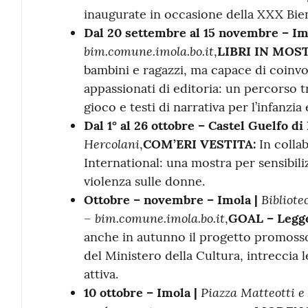
inaugurate in occasione della XXX Bie
Dal 20 settembre al 15 novembre – Im
bim.comune.imola.bo.it
,
LIBRI IN MOS
bambini e ragazzi, ma capace di coinvo
appassionati di editoria: un percorso tra
gioco e testi di narrativa per l’infanzia
Dal 1° al 26 ottobre – Castel Guelfo di
Hercolani
,
COM’ERI VESTITA:
In colla
International: una mostra per sensibili
violenza sulle donne.
Bibliote
Ottobre – novembre – Imola |
– bim.comune.imola.bo.it
,
GOAL – Legge
anche in autunno il progetto promosso 
del Ministero della Cultura, intreccia l
attiva.
Piazza Matteotti 
10 ottobre – Imola |