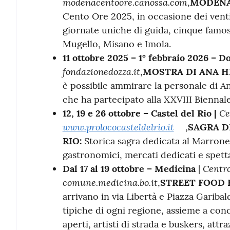
modenacentoore.canossa.com
,
MODENA 
Cento Ore 2025, in occasione dei venti
giornate uniche di guida, cinque famosi
Mugello, Misano e Imola.
11 ottobre 2025 – 1° febbraio 2026 – D
fondazionedozza.it
,
MOSTRA DI ANA H
è possibile ammirare la personale di Ana
che ha partecipato alla XXVIII Biennal
Ce
12, 19 e 26 ottobre – Castel del Rio |
www.prolococasteldelrio.it
,
SAGRA D
RIO:
Storica sagra dedicata al Marrone 
gastronomici, mercati dedicati e spetta
Centro
Dal 17 al 19 ottobre – Medicina
|
comune.medicina.bo.it
,
STREET FOOD 
arrivano in via Libertà e Piazza Garibal
tipiche di ogni regione, assieme a conc
aperti, artisti di strada e buskers, attr