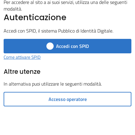
Per accedere al sito a ai suoi servizi, utilizza una delle seguenti
Castel
modalità.
Autenticazione
del
Rio
Accedi con SPID, il sistema Pubblico di Identità Digitale.
Accedi con SPID
Come attivare SPID
Servizi
Altre utenze
on-
line
In alternativa puoi utilizzare le seguenti modalità.
Tutti
Accesso operatore
gli
argomenti