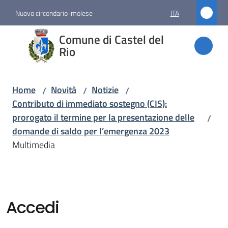
Vai al contenuto
Vai alla navigazione
Vai al footer
Nuovo circondario imolese
ITA
Comune
Comune di Castel del
di
Rio
Castel
del Rio
Home
Novità
Notizie
/
/
/
Contributo di immediato sostegno (CIS):
prorogato il termine per la presentazione delle
/
Amministrazione
domande di saldo per l’emergenza 2023
Multimedia
Novità
Menu selezionato
Servizi
Accedi
Vivere