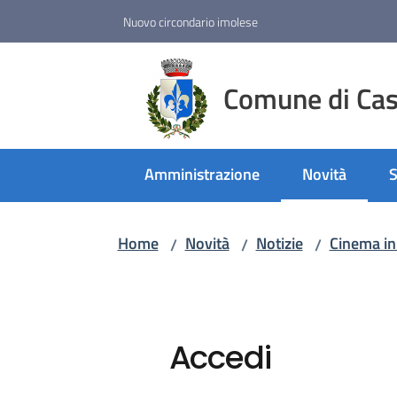
Vai al contenuto
Vai alla navigazione
Vai al footer
Nuovo circondario imolese
Comune di Cast
Amministrazione
Novità
S
Menu selezio
Home
Novità
Notizie
Cinema in
/
/
/
Accedi