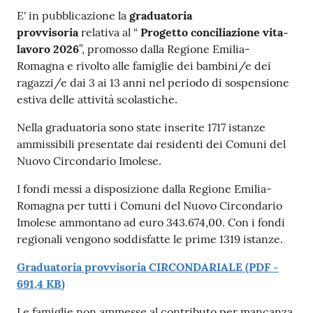
Contenuto
E' in pubblicazione la
graduatoria
provvisoria
relativa al “
Progetto conciliazione vita-
lavoro 2026
”, promosso dalla Regione Emilia-
Romagna e rivolto alle famiglie dei bambini/e dei
ragazzi/e dai 3 ai 13 anni nel periodo di sospensione
estiva delle attività scolastiche.
Nella graduatoria sono state inserite 1717 istanze
ammissibili presentate dai residenti dei Comuni del
Nuovo Circondario Imolese.
I fondi messi a disposizione dalla Regione Emilia-
Romagna per tutti i Comuni del Nuovo Circondario
Imolese ammontano ad euro 343.674,00. Con i fondi
regionali vengono soddisfatte le prime 1319 istanze.
Graduatoria provvisoria CIRCONDARIALE
(
PDF
-
691,4 KB
)
Le famiglie non ammesse al contributo per mancanza