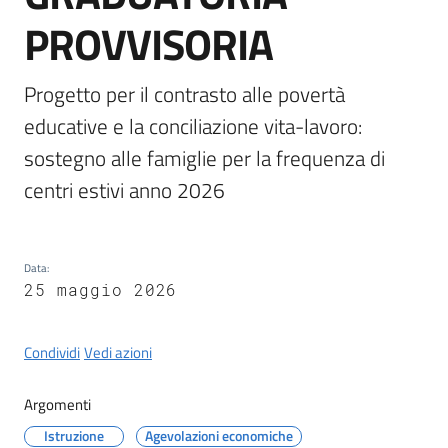
Castel
PROVVISORIA
del
Rio
Progetto per il contrasto alle povertà 
educative e la conciliazione vita-lavoro: 
sostegno alle famiglie per la frequenza di 
Servizi
centri estivi anno 2026
on-
line
Data
:
Tutti
25 maggio 2026
gli
argomenti
Condividi
Vedi azioni
Argomenti
Istruzione
Agevolazioni economiche