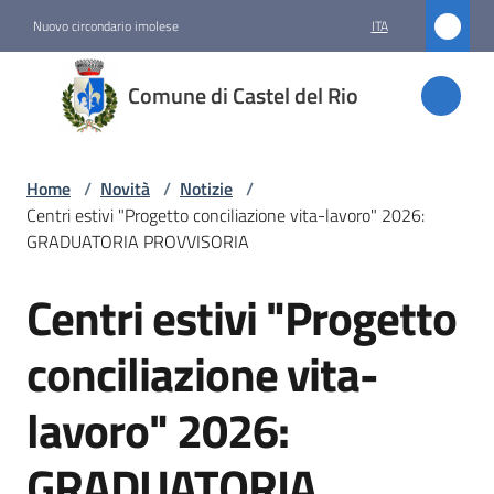
Vai al contenuto
Vai alla navigazione
Vai al footer
Nuovo circondario imolese
ITA
Comune
Comune di Castel del Rio
di
Castel
del Rio
Home
/
Novità
/
Notizie
/
Centri estivi "Progetto conciliazione vita-lavoro" 2026:
GRADUATORIA PROVVISORIA
Amministrazione
Centri estivi "Progetto
Salta al contenuto
Novità
conciliazione vita-
Menu selezionato
lavoro" 2026:
Servizi
GRADUATORIA
Vivere