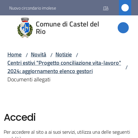
Vai al contenuto
Vai alla navigazione
Vai al footer
Nuovo circondario imolese
ITA
Comune
Comune di Castel del
di
Rio
Castel
del Rio
Home
Novità
Notizie
/
/
/
Centri estivi "Progetto conciliazione vita-lavoro"
/
2024: aggiornamento elenco gestori
Amministrazione
Documenti allegati
Novità
Menu selezionato
Accedi
Servizi
Per accedere al sito a ai suoi servizi, utilizza una delle seguenti
Vivere