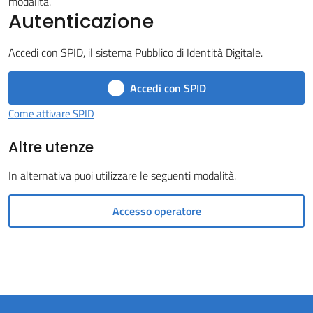
modalità.
Autenticazione
Castel
del
Accedi con SPID, il sistema Pubblico di Identità Digitale.
Rio
Accedi con SPID
Come attivare SPID
Altre utenze
Servizi
on-
In alternativa puoi utilizzare le seguenti modalità.
line
Accesso operatore
Tutti
gli
argomenti