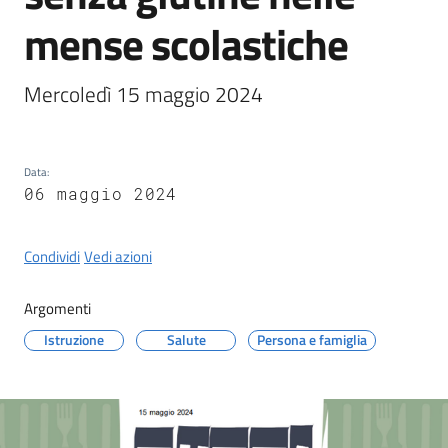
Castel
mense scolastiche
del
Rio
Mercoledì 15 maggio 2024
Data
:
Servizi
06 maggio 2024
on-
line
Condividi
Vedi azioni
Tutti
Argomenti
gli
argomenti
Istruzione
Salute
Persona e famiglia