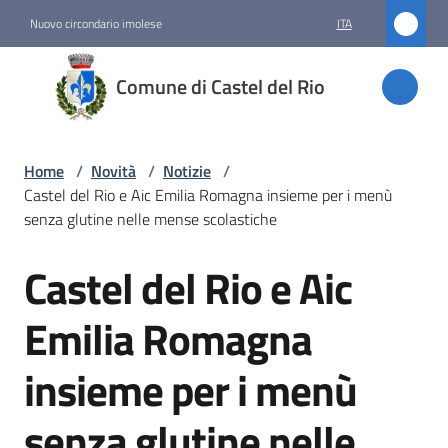
Vai al contenuto
Vai alla navigazione
Vai al footer
Nuovo circondario imolese
ITA
Comune
Comune di Castel del Rio
di
Castel
del Rio
Home
/
Novità
/
Notizie
/
Castel del Rio e Aic Emilia Romagna insieme per i menù
senza glutine nelle mense scolastiche
Amministrazione
Castel del Rio e Aic
Salta al contenuto
Novità
Emilia Romagna
Menu selezionato
insieme per i menù
Servizi
senza glutine nelle
Vivere