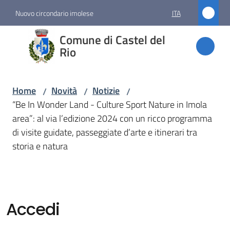
Vai al contenuto
Vai alla navigazione
Vai al footer
Nuovo circondario imolese
ITA
Comune
Comune di Castel del
di
Rio
Castel
del Rio
Home
Novità
Notizie
/
/
/
“Be In Wonder Land - Culture Sport Nature in Imola
area”: al via l’edizione 2024 con un ricco programma
Amministrazione
di visite guidate, passeggiate d’arte e itinerari tra
storia e natura
Novità
Menu selezionato
Servizi
Accedi
Vivere