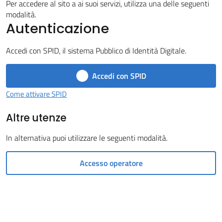
Per accedere al sito a ai suoi servizi, utilizza una delle seguenti
Castel
modalità.
Autenticazione
del
Rio
Accedi con SPID, il sistema Pubblico di Identità Digitale.
Accedi con SPID
Come attivare SPID
Servizi
Altre utenze
on-
line
In alternativa puoi utilizzare le seguenti modalità.
Tutti
Accesso operatore
gli
argomenti