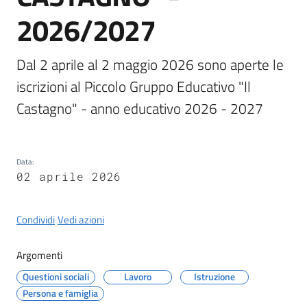
Castel
2026/2027
del
Rio
Dal 2 aprile al 2 maggio 2026 sono aperte le 
iscrizioni al Piccolo Gruppo Educativo "Il 
Castagno" - anno educativo 2026 - 2027 
Servizi
on-
line
Data
:
02 aprile 2026
Tutti
gli
Condividi
Vedi azioni
argomenti
Argomenti
Questioni sociali
Lavoro
Istruzione
Persona e famiglia