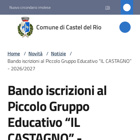
Vai al contenuto
Vai alla navigazione
Vai al footer
Nuovo circondario imolese
ITA
Comune
Comune di Castel del Rio
di
Castel
del Rio
Home
/
Novità
/
Notizie
/
Bando iscrizioni al Piccolo Gruppo Educativo “IL CASTAGNO”
- 2026/2027
Amministrazione
Bando iscrizioni al
Salta al contenuto
Novità
Piccolo Gruppo
Menu selezionato
Educativo “IL
Servizi
CASTAGNO” -
Vivere