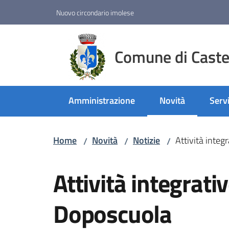
Vai al contenuto
Vai alla navigazione
Vai al footer
Nuovo circondario imolese
Comune di Castel
Amministrazione
Novità
Servi
Menu selezionato
Home
Novità
Notizie
Attività integ
/
/
/
Salta al contenuto
Attività integrati
Doposcuola