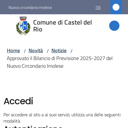
Vai al contenuto
Vai alla navigazione
Vai al footer
Nuovo circondario imolese
ITA
Comune
Comune di Castel del
di
Rio
Castel
del Rio
Home
Novità
Notizie
/
/
/
Approvato il Bilancio di Previsione 2025-2027 del
Nuovo Circondario Imolese
Amministrazione
Novità
Menu selezionato
Accedi
Servizi
Per accedere al sito a ai suoi servizi, utilizza una delle seguenti
modalità.
Vivere