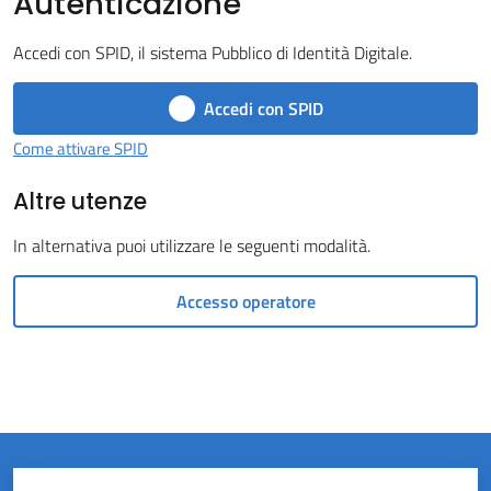
Autenticazione
Castel
Accedi con SPID, il sistema Pubblico di Identità Digitale.
del
Rio
Accedi con SPID
Come attivare SPID
Altre utenze
Servizi
In alternativa puoi utilizzare le seguenti modalità.
on-
line
Accesso operatore
Tutti
gli
argomenti