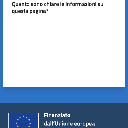
Castel
Quanto sono chiare le informazioni su
del
questa pagina?
Rio
Valuta da 1 a 5 stelle
Servizi
on-
line
Tutti
gli
argomenti