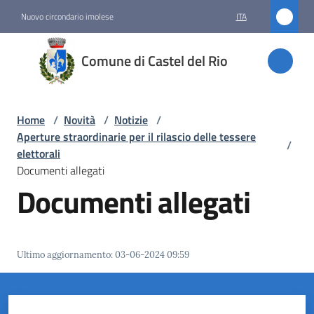
Vai al contenuto
Vai alla navigazione
Vai al footer
Nuovo circondario imolese
ITA
Comune
Comune di Castel del Rio
di
Castel
del Rio
Home
/
Novità
/
Notizie
/
Aperture straordinarie per il rilascio delle tessere
/
elettorali
Documenti allegati
Amministrazione
Documenti allegati
Novità
Menu selezionato
Ultimo aggiornamento
:
03-06-2024 09:59
Servizi
Vivere