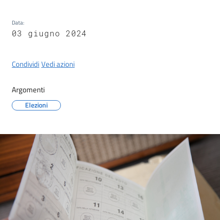
Castel
del
Data
:
Rio
03 giugno 2024
Condividi
Vedi azioni
Argomenti
Servizi
on-
Elezioni
line
Tutti
gli
argomenti