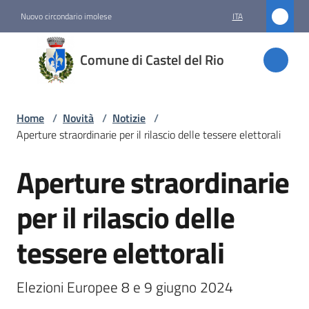
Vai al contenuto
Vai alla navigazione
Vai al footer
Nuovo circondario imolese
ITA
Comune
Comune di Castel del Rio
di
Castel
del Rio
Home
/
Novità
/
Notizie
/
Aperture straordinarie per il rilascio delle tessere elettorali
Aperture straordinarie
Amministrazione
Salta al contenuto
per il rilascio delle
Novità
Menu selezionato
tessere elettorali
Servizi
Elezioni Europee 8 e 9 giugno 2024
Vivere