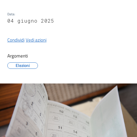
Castel
del
Data
:
Rio
04 giugno 2025
Condividi
Vedi azioni
Argomenti
Servizi
on-
Elezioni
line
Tutti
gli
argomenti