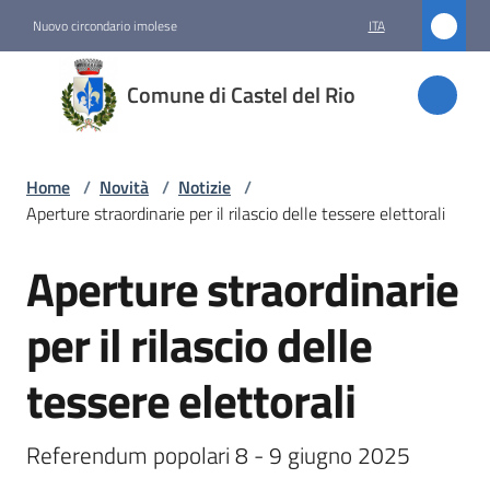
Vai al contenuto
Vai alla navigazione
Vai al footer
Nuovo circondario imolese
ITA
Comune
Comune di Castel del Rio
di
Castel
del Rio
Home
/
Novità
/
Notizie
/
Aperture straordinarie per il rilascio delle tessere elettorali
Aperture straordinarie
Amministrazione
Salta al contenuto
per il rilascio delle
Novità
Menu selezionato
tessere elettorali
Servizi
Referendum popolari 8 - 9 giugno 2025
Vivere