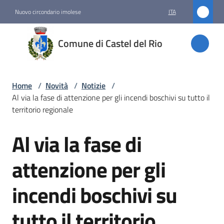
Vai al contenuto
Vai alla navigazione
Vai al footer
Nuovo circondario imolese
ITA
Comune
Comune di Castel del Rio
di
Castel
del Rio
Home
/
Novità
/
Notizie
/
Al via la fase di attenzione per gli incendi boschivi su tutto il
territorio regionale
Amministrazione
Al via la fase di
Salta al contenuto
Novità
attenzione per gli
Menu selezionato
incendi boschivi su
Servizi
tutto il territorio
Vivere