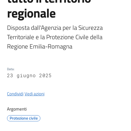
Castel
regionale
del
Rio
Disposta dall'Agenzia per la Sicurezza 
Territoriale e la Protezione Civile della 
Regione Emilia-Romagna
Servizi
on-
line
Data
:
23 giugno 2025
Tutti
gli
Condividi
Vedi azioni
argomenti
Argomenti
Protezione civile