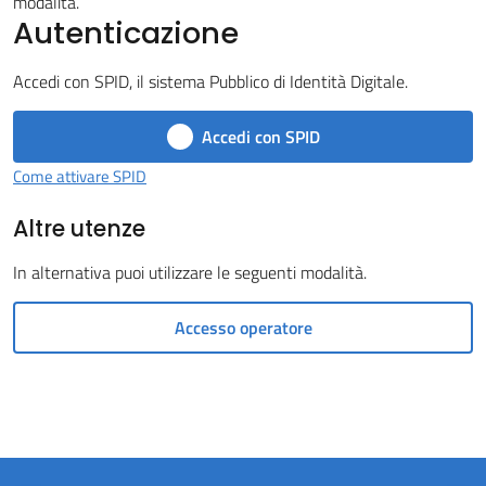
modalità.
Autenticazione
Castel
del
Accedi con SPID, il sistema Pubblico di Identità Digitale.
Rio
Accedi con SPID
Come attivare SPID
Altre utenze
Servizi
on-
In alternativa puoi utilizzare le seguenti modalità.
line
Accesso operatore
Tutti
gli
argomenti