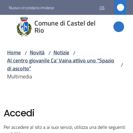
Vai al contenuto
Vai alla navigazione
Vai al footer
Nuovo circondario imolese
ITA
Comune
Comune di Castel del
di
Rio
Castel
del Rio
Home
Novità
Notizie
/
/
/
Al centro giovanile Ca' Vaina attivo uno "Spazio
/
di ascolto"
Amministrazione
Multimedia
Novità
Menu selezionato
Accedi
Servizi
Per accedere al sito a ai suoi servizi, utilizza una delle seguenti
Vivere