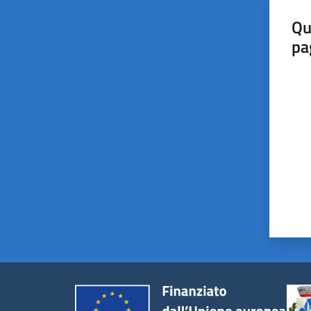
Qu
pa
Valut