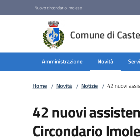
Vai al contenuto
Vai alla navigazione
Vai al footer
Nuovo circondario imolese
Comune di Castel
Amministrazione
Novità
Servi
Menu selezionato
Home
Novità
Notizie
42 nuovi assis
/
/
/
Salta al contenuto
42 nuovi assistent
Circondario Imol