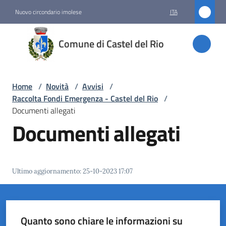
Vai al contenuto
Vai alla navigazione
Vai al footer
Nuovo circondario imolese
ITA
Comune
Comune di Castel del Rio
di
Castel
del Rio
Home
/
Novità
/
Avvisi
/
Raccolta Fondi Emergenza - Castel del Rio
/
Documenti allegati
Documenti allegati
Amministrazione
Novità
Menu selezionato
Ultimo aggiornamento
:
25-10-2023 17:07
Servizi
Vivere
Quanto sono chiare le informazioni su