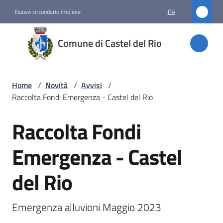
Vai al contenuto
Vai alla navigazione
Vai al footer
Nuovo circondario imolese
ITA
Comune
Comune di Castel del Rio
di
Castel
del Rio
Home
/
Novità
/
Avvisi
/
Raccolta Fondi Emergenza - Castel del Rio
Raccolta Fondi
Amministrazione
Salta al contenuto
Emergenza - Castel
Novità
Menu selezionato
del Rio
Servizi
Emergenza alluvioni Maggio 2023
Vivere