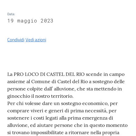
Castel
del
Data
:
Rio
19 maggio 2023
Condividi
Vedi azioni
Servizi
on-
line
Contenuto
La PRO LOCO DI CASTEL DEL RIO scende in campo
assieme al Comune di Castel del Rio a sostegno delle
Tutti
persone colpite dall’ alluvione, che sta mettendo in
gli
ginocchio il nostro territorio.
argomenti
Per chi volesse dare un sostegno economico, per
comprare viveri e generi di prima necessità, per
sostenere i costi legati alla prima emergenza di
alluvione, ed aiutare persone che in questo momento
si trovano impossibilitate a ritornare nella propria