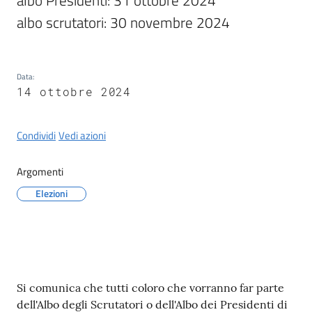
albo Presidenti: 31 ottobre 2024

Castel
albo scrutatori: 30 novembre 2024
del
Rio
Data
:
14 ottobre 2024
Servizi
Condividi
Vedi azioni
on-
line
Argomenti
Elezioni
Tutti
gli
argomenti
Contenuto
Si comunica che tutti coloro che vorranno far parte
dell'Albo degli Scrutatori o dell'Albo dei Presidenti di