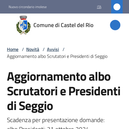
Vai al contenuto
Vai alla navigazione
Vai al footer
Nuovo circondario imolese
ITA
Comune
Comune di Castel del Rio
di
Castel
del Rio
Home
/
Novità
/
Avvisi
/
Aggiornamento albo Scrutatori e Presidenti di Seggio
Aggiornamento albo
Amministrazione
Salta al contenuto
Scrutatori e Presidenti
Novità
Menu selezionato
di Seggio
Servizi
Scadenza per presentazione domande:

Vivere