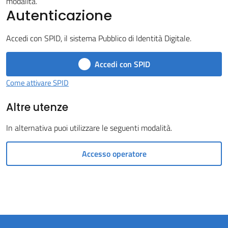
modalità.
Autenticazione
Castel
del
Accedi con SPID, il sistema Pubblico di Identità Digitale.
Rio
Accedi con SPID
Come attivare SPID
Altre utenze
Servizi
on-
In alternativa puoi utilizzare le seguenti modalità.
line
Accesso operatore
Tutti
gli
argomenti