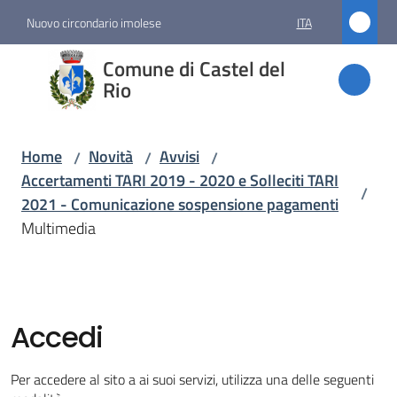
Vai al contenuto
Vai alla navigazione
Vai al footer
Nuovo circondario imolese
ITA
Comune
Comune di Castel del
di
Rio
Castel
del Rio
Home
Novità
Avvisi
/
/
/
Accertamenti TARI 2019 - 2020 e Solleciti TARI
/
2021 - Comunicazione sospensione pagamenti
Amministrazione
Multimedia
Novità
Menu selezionato
Accedi
Servizi
Per accedere al sito a ai suoi servizi, utilizza una delle seguenti
Vivere